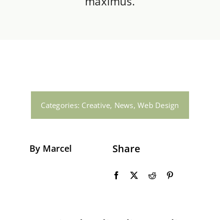
maximus.
Gas en Water
Dakwerkzaamheden
Contact
Categories:
Creative
,
News
,
Web Design
Share
By Marcel