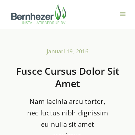
Ga
naar
Toggl
inhoud
Navig
Over ons
januari 19, 2016
Duurzame Technieken
Fusce Cursus Dolor Sit
Ventilatie & WTW
Amet
Sanitair
Nam lacinia arcu tortor,
nec luctus nibh dignissim
Verwarming
eu nulla sit amet