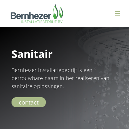
Ga
naar
Toggl
inhoud
Navig
Over ons
Sanitair
Duurzame Technieken
Bernhezer Installatiebedrijf is een
Ventilatie & WTW
betrouwbare naam in het realiseren van
sanitaire oplossingen.
Sanitair
contact
Verwarming