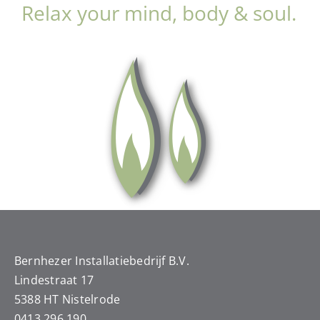
Relax your mind, body & soul.
Bernhezer Installatiebedrijf B.V.
Lindestraat 17
5388 HT Nistelrode
0413 296 190