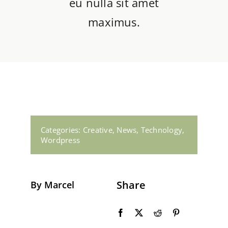
eu nulla sit amet
Gas en Water
maximus.
Dakwerkzaamheden
Contact
Categories:
Creative
,
News
,
Technology
,
Wordpress
Share
By Marcel