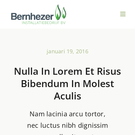
Ga
naar
Toggl
inhoud
Navig
Over ons
januari 19, 2016
Duurzame Technieken
Nulla In Lorem Et Risus
Ventilatie & WTW
Bibendum In Molest
Aculis
Sanitair
Nam lacinia arcu tortor,
Verwarming
nec luctus nibh dignissim