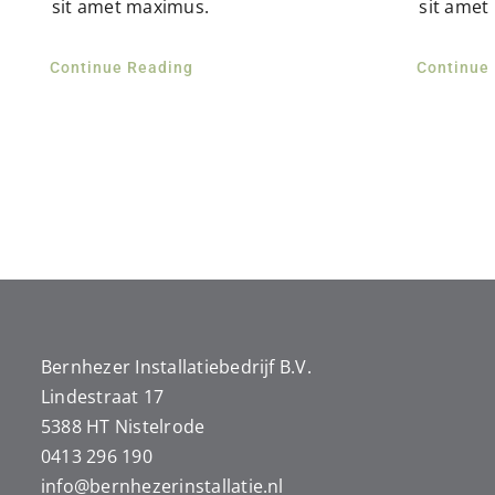
sit amet maximus.
sit amet
Continue Reading
Continue
Bernhezer Installatiebedrijf B.V.
Lindestraat 17
5388 HT Nistelrode
0413 296 190
info@
bernhezerinstallatie.nl