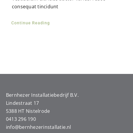
consequat tincidunt
Continue Reading
Bernhezer Installatiebedrijf B.V.
Lindestraat 17
5388 HT Nistelrode
0413 296 190
info@
bernhezerinstallatie.nl