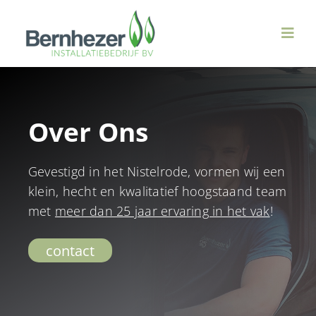
Ga
naar
Toggl
inhoud
Navig
Over ons
Over Ons
Duurzame Technieken
Gevestigd in het Nistelrode, vormen wij een
Ventilatie & WTW
klein, hecht en kwalitatief hoogstaand team
met
meer dan 25 jaar ervaring in het vak
!
Sanitair
contact
Verwarming